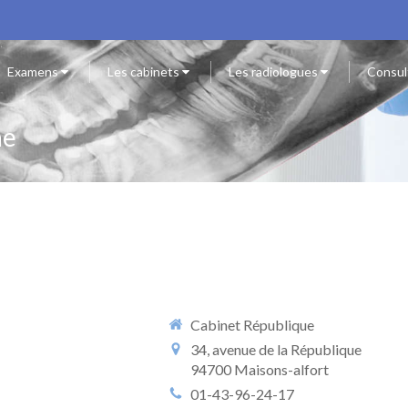
Examens
Les cabinets
Les radiologues
Consul
ne
Cabinet République
34, avenue de la République
94700
Maisons-alfort
01-43-96-24-17