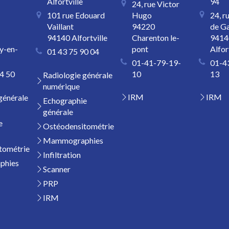
Alfortville
94
24, rue Victor
101 rue Edouard
Hugo
24, r
Vaillant
94220
de Ga
94140
Alfortville
Charenton le-
9414
y-en-
pont
Alfor
01 43 75 90 04
01-41-79-19-
01-4
4 50
10
13
Radiologie générale
numérique
IRM
IRM
générale
Echographie
générale
e
Ostéodensitométrie
Mammographies
tométrie
Infiltration
phies
Scanner
PRP
IRM