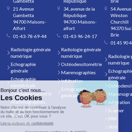
Gambetta
République
brie
21 Avenue
34, avenue de la
54 Avenue
Gambetta
République
Winston
94700
Maisons-
94700
Maisons-
Churchill
Alfort
alfort
94370
Suc
Brie
01-43-78-69-44
01-43-96-24-17
01 45 90 4
Radiologie générale
Radiologie générale
numérique
numérique
Radiologie 
numérique
Echographie
Ostéodensitométrie
générale
Echographi
Mammographies
générale
Echographie
Infiltration
obstétricale
Ostéodensi
Echographie
Ostéodensitométrie
Mammogra
générale
Mammographies
Infiltration
3D et ponction-
Scanner
biopsie
PRP
Infiltration
IRM