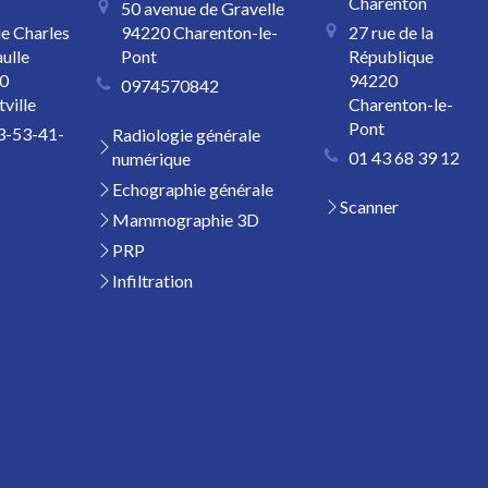
Charenton
50 avenue de Gravelle
ue Charles
94220
Charenton-le-
27 rue de la
ulle
Pont
République
0
94220
0974570842
tville
Charenton-le-
Pont
3-53-41-
Radiologie générale
01 43 68 39 12
numérique
Echographie générale
Scanner
Mammographie 3D
PRP
Infiltration