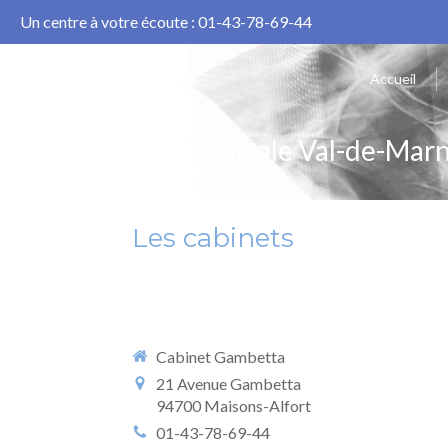
Un centre à votre écoute :
01-43-78-69-44
Accueil
Imagerie Médicale Val-de-Mar
Les cabinets
Cabinet Gambetta
21 Avenue Gambetta
94700
Maisons-Alfort
01-43-78-69-44