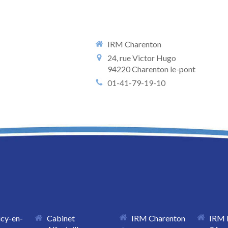
IRM Charenton
24, rue Victor Hugo
94220
Charenton le-pont
01-41-79-19-10
ucy-en-
Cabinet
IRM Charenton
IRM 